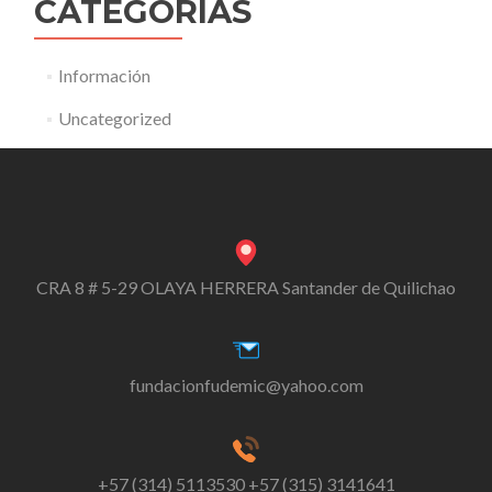
CATEGORÍAS
Información
Uncategorized
CRA 8 # 5-29 OLAYA HERRERA Santander de Quilichao
fundacionfudemic@yahoo.com
+57 (314) 5113530 +57 (315) 3141641